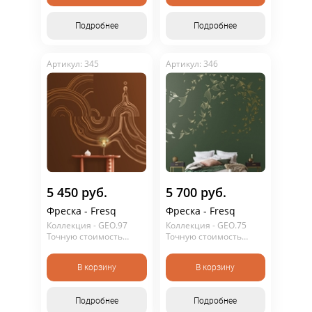
офертой.
офертой.
Подробнее
Подробнее
Артикул: 345
Артикул: 346
5 450 руб.
5 700 руб.
Фреска - Fresq
Фреска - Fresq
Коллекция - GEO.97
Коллекция - GEO.75
Точную стоимость
Точную стоимость
уточняйте у
уточняйте у
консультанта. Не
консультанта. Не
В корзину
В корзину
является публичной
является публичной
офертой.
офертой.
Подробнее
Подробнее