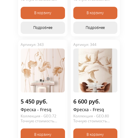
уточняйте у
уточняйте у
консультанта. Не
консультанта. Не
В корзину
В корзину
является публичной
является публичной
офертой.
офертой.
Подробнее
Подробнее
Артикул: 343
Артикул: 344
5 450 руб.
6 600 руб.
Фреска - Fresq
Фреска - Fresq
Коллекция - GEO.72
Коллекция - GEO.80
Точную стоимость
Точную стоимость
уточняйте у
уточняйте у
консультанта. Не
консультанта. Не
В корзину
В корзину
является публичной
является публичной