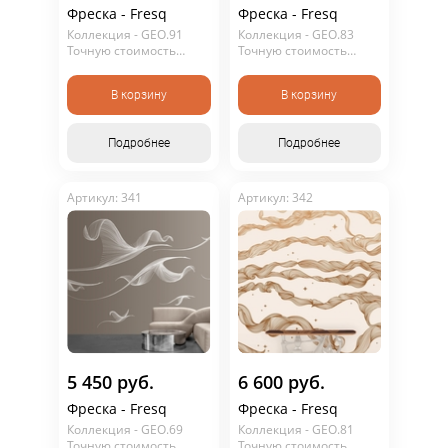
Фреска - Fresq
Фреска - Fresq
Коллекция - GEO.91
Коллекция - GEO.83
Точную стоимость
Точную стоимость
уточняйте у
уточняйте у
консультанта. Не
консультанта. Не
В корзину
В корзину
является публичной
является публичной
офертой.
офертой.
Подробнее
Подробнее
Артикул: 341
Артикул: 342
Подобрать фрески
5 450 руб.
6 600 руб.
Фреска - Fresq
Фреска - Fresq
Коллекция - GEO.69
Коллекция - GEO.81
Точную стоимость
Точную стоимость