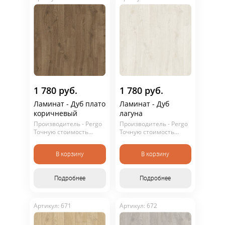
Участвовать в акции
1 780 руб.
1 780 руб.
Ламинат - Дуб плато
Ламинат - Дуб
Участвовать в акции
коричневый
лагуна
Производитель - Pergo
Производитель - Pergo
Точную стоимость
Точную стоимость
уточняйте у
уточняйте у
консультанта. Не
консультанта. Не
В корзину
В корзину
является публичной
является публичной
офертой.
офертой.
Подробнее
Подробнее
Артикул: 671
Артикул: 672