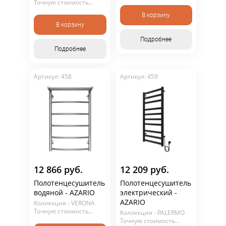
уточняйте у
Точную стоимость
консультанта. Не
уточняйте у
В корзину
является публичной
консультанта. Не
офертой.
В корзину
является публичной
офертой.
Подробнее
Подробнее
Артикул: 458
Артикул: 459
12 866 руб.
12 209 руб.
Полотенцесушитель
Полотенцесушитель
водяной - AZARIO
электрический -
AZARIO
Коллекция - VERONA
Точную стоимость
Коллекция - PALERMO
уточняйте у
Точную стоимость