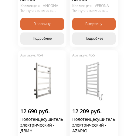
Коллекция - ANCONA
Коллекция - VERONA
Точную стоимость
Точную стоимость
уточняйте у
уточняйте у
консультанта. Не
консультанта. Не
В корзину
В корзину
является публичной
является публичной
офертой.
офертой.
Подробнее
Подробнее
Подобрать полотенцесушители
Артикул: 454
Артикул: 455
12 690 руб.
12 209 руб.
Полотенцесушитель
Полотенцесушитель
электрический -
электрический -
ДВИН
AZARIO