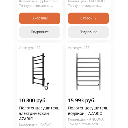
Коллекция - J plaza neo
Коллекция - PALERMO
Точную стоимость
Точную стоимость
уточняйте у
уточняйте у
консультанта. Не
консультанта. Не
В корзину
В корзину
является публичной
является публичной
офертой.
офертой.
Подробнее
Подробнее
Артикул: 456
Артикул: 457
10 800 руб.
15 993 руб.
Полотенцесушитель
Полотенцесушитель
электрический -
водяной - AZARIO
AZARIO
Коллекция - ANCONA
Точную стоимость
Коллекция - PARMA