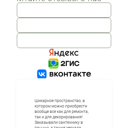
Перезвоните мне
Я принимаю
Положение
и даю
Согласие
на обработку
27
персональных данных.
2
1
Шикарное пространство, в
котором можно приобрести
вообще все как для ремонта,
так и для декорирования!
Заказывали сантехнику в
ванную, а также зеркала,