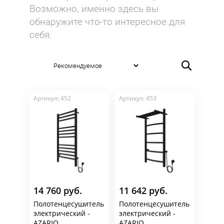
Возможно, именно здесь вы
обнаружите что-то интересное для
себя.
Поможем подобрать
полотенцесушители в
Орле по приятным ценам
Подберем полотенцесушители в разных
Артикул: 452
Артикул: 453
ценовых категориях и закрепим скидку
Свыше 5000 образцов сантехники от
46 производителей
Гарантийное обслуживание до 10 лет
Бесплатное хранение до 3-х мес.
на нашем складе
Бесплатная доставка по Орлу
14 760 руб.
11 642 руб.
Полотенцесушитель
Полотенцесушитель
электрический -
электрический -
AZARIO
AZARIO