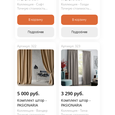
Коллекция - Софт
Коллекция - Голди
Точную стоимость
Точную стоимость
уточняйте у
уточняйте у
консультанта. Не
консультанта. Не
В корзину
В корзину
является публичной
является публичной
офертой.
офертой.
Подробнее
Подробнее
Артикул: 322
Артикул: 323
Подобрать шторы
5 000 руб.
3 290 руб.
Комплект штор -
Комплект штор -
PASIONARIA
PASIONARIA
Коллекция - Вандер
Коллекция - Тина
Точную стоимость
Точную стоимость