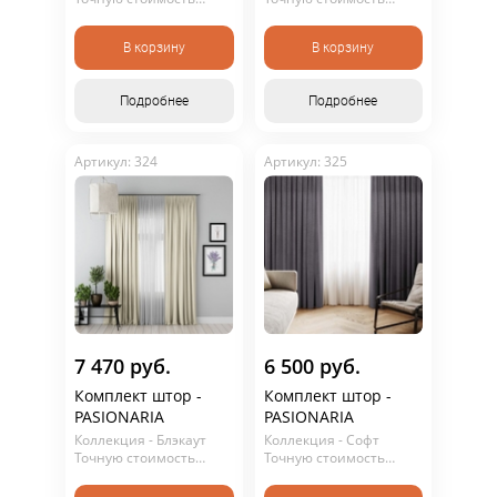
уточняйте у
уточняйте у
консультанта. Не
консультанта. Не
В корзину
В корзину
является публичной
является публичной
офертой.
офертой.
Подробнее
Подробнее
Артикул: 324
Артикул: 325
7 470 руб.
6 500 руб.
Комплект штор -
Комплект штор -
PASIONARIA
PASIONARIA
Коллекция - Блэкаут
Коллекция - Софт
Точную стоимость
Точную стоимость
уточняйте у
уточняйте у
консультанта. Не
консультанта. Не