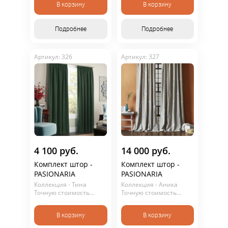
В корзину
В корзину
является публичной
является публичной
офертой.
офертой.
Подробнее
Подробнее
Артикул: 326
Артикул: 327
4 100 руб.
14 000 руб.
Комплект штор -
Комплект штор -
PASIONARIA
PASIONARIA
Коллекция - Тина
Коллекция - Аника
Точную стоимость
Точную стоимость
уточняйте у
уточняйте у
консультанта. Не
консультанта. Не
В корзину
В корзину
является публичной
является публичной
офертой.
офертой.