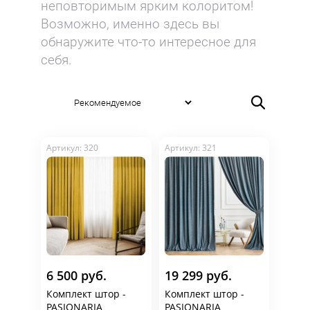
неповторимым ярким колоритом!
Возможно, именно здесь вы
обнаружите что-то интересное для
себя.
Поможем подобрать
шторы в Орле по
приятным ценам
Подберем шторы в разных ценовых
Артикул: 320
Артикул: 321
категориях и закрепим скидку
Свыше 5000 образцов текстиля от
46 производителей
Гарантия от производителя
Бесплатное хранение до 3-х мес.
на нашем складе
Бесплатная доставка по Орлу
6 500 руб.
19 299 руб.
Комплект штор -
Комплект штор -
PASIONARIA
PASIONARIA