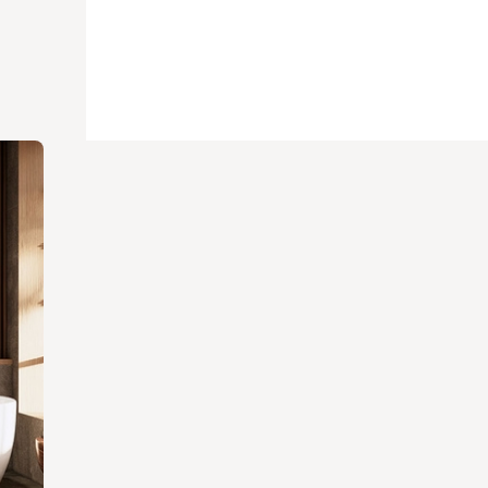
ции
чества