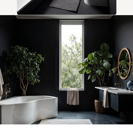
Текстиль
Обои / фрески