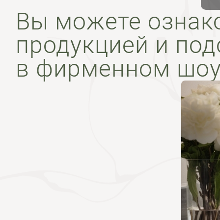
Вы можете ознак
продукцией и под
в фирменном шоу
До 20% скидки на
комплект для
ванной!
Нажмите на кнопку
"Участвовать в акции"
чтобы узнать
подробности